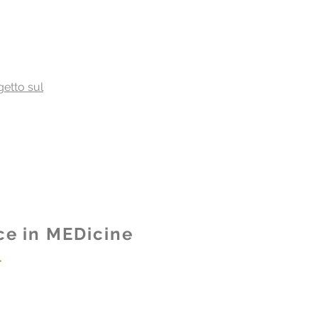
getto sul
nce in MEDicine
r