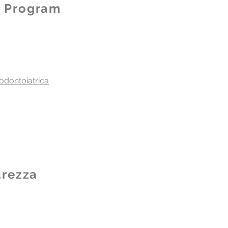
a Program
odontoiatrica
urezza