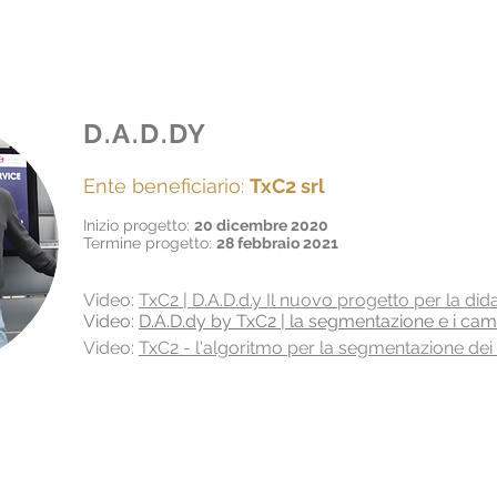
D.A.D.DY
Ente beneficiario:
TxC2 srl
Inizio progetto:
20 dicembre 2020
Termine progetto:
28 febbraio 2021
Video:
TxC2 | D.A.D.d.y Il nuovo progetto per la dida
Video:
D.A.D.dy by TxC2 | la segmentazione e i cam
Video:
TxC2 - l'algoritmo per la segmentazione de