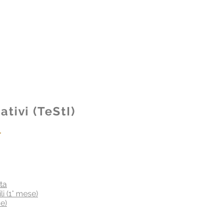
tivi (TeStI)
r
ita
ili (1° mese)
e)